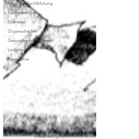
Netzhautdurchblutung
Epidemiologie
Diabetes
Organschäden
Gesundheitsprogramm
Leitlinien
Biographie