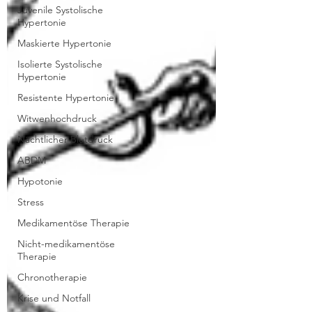
Juvenile Systolische
Hypertonie
Maskierte Hypertonie
Isolierte Systolische
Hypertonie
Resistente Hypertonie
Witwenhochdruck
Nächtlicher Blutdruck
ABDM
Hypotonie
Stress
Medikamentöse Therapie
Nicht-medikamentöse
Therapie
Chronotherapie
Krise und Notfall