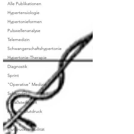
Alle Publikationen
Hypertensiologie
Hypertonieformen
Pulswellenanalyse
Telemedizin
Schwangerschaftshypertonie
Hypertonie-Therapie
Diagnostik
Sprint
"Operative" Medizin
Schwindel
Gefäßsteifigkeit
Aortaler Blutdruck
Prävention
Blutdruckvariabilität