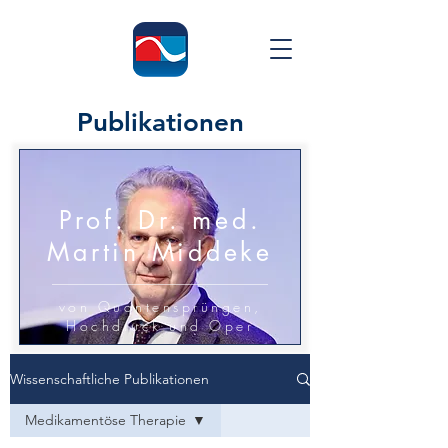
Publikationen
Prof. Dr. med.
Martin Middeke
von Quantensprüngen,
Hochdruck und Oper
Wissenschaftliche Publikationen
Medikamentöse Therapie