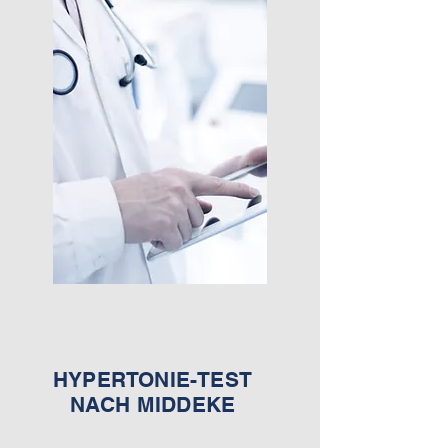
HYPERTONIE-TEST
NACH MIDDEKE