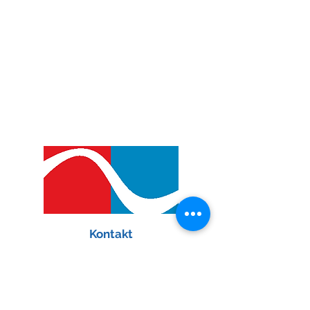
Kontakt
Hypertoniezentrum München
Theatinerstraße 35
80333 München
Email:
info@hypertoniezentrum.de