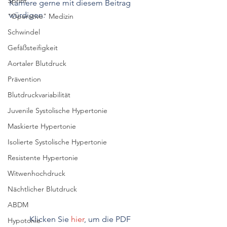
Sprint
Karriere gerne mit diesem Beitrag 
würdigen. 
"Operative" Medizin
Schwindel
Gefäßsteifigkeit
Aortaler Blutdruck
Prävention
Blutdruckvariabilität
Juvenile Systolische Hypertonie
Maskierte Hypertonie
Isolierte Systolische Hypertonie
Resistente Hypertonie
Witwenhochdruck
Nächtlicher Blutdruck
ABDM
Klicken Sie 
hier
, um die PDF 
Hypotonie