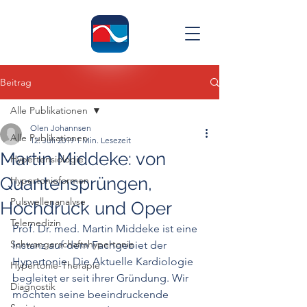
Beitrag
Alle Publikationen
Olen Johannsen
Alle Publikationen
12. Juli 2019
1 Min. Lesezeit
Martin Middeke: von
Hypertensiologie
Quantensprüngen,
Hypertonieformen
Pulswellenanalyse
Hochdruck und Oper
Telemedizin
Prof. Dr. med. Martin Middeke ist eine 
Schwangerschaftshypertonie
Instanz auf dem Fachgebiet der 
Hypertonie. Die Aktuelle Kardiologie 
Hypertonie-Therapie
begleitet er seit ihrer Gründung. Wir 
Diagnostik
möchten seine beeindruckende 