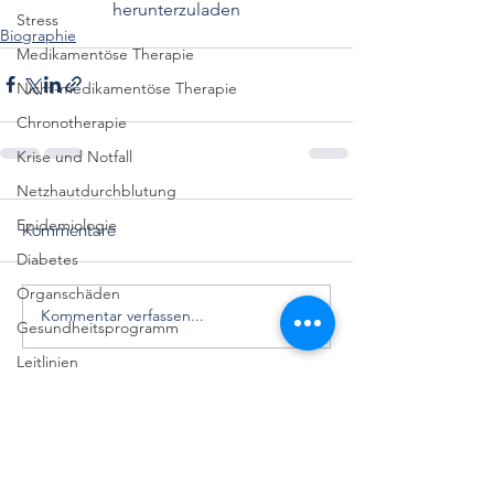
herunterzuladen
Stress
Biographie
Medikamentöse Therapie
Nicht-medikamentöse Therapie
Chronotherapie
Krise und Notfall
Netzhautdurchblutung
Epidemiologie
Kommentare
Diabetes
Organschäden
Kommentar verfassen...
Gesundheitsprogramm
Leitlinien
Biographie