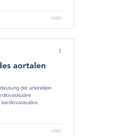
ung
Epidemiologie
es aortalen
deutung der arteriellen
ardiovaskuläre
ardiovaskuläre..