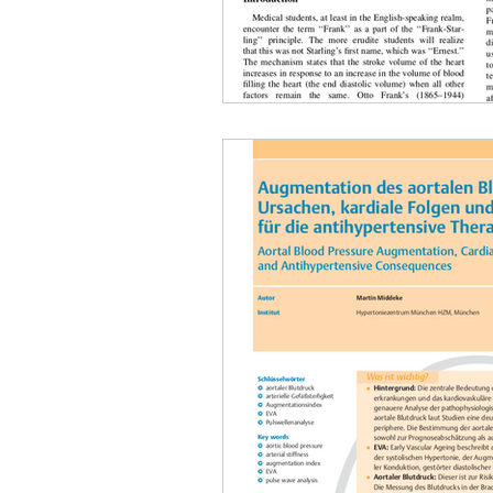
Nächtlicher Blutdruck
ABDM
Nicht-medikamentöse Therapie
Diabetes