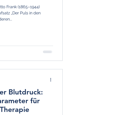
tto Frank (1865–1944)
fsatz „Der Puls in den
eren...
er Blutdruck:
rameter für
 Therapie