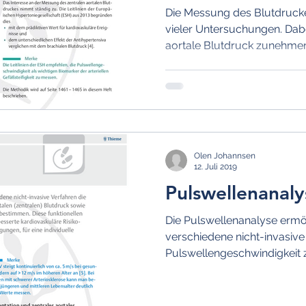
Die Messung des Blutdruckes
vieler Untersuchungen. Dabe
aortale Blutdruck zunehmen
Olen Johannsen
12. Juli 2019
Pulswellenanaly
Die Pulswellenanalyse ermög
verschiedene nicht-invasive
Pulswellengeschwindigkeit
aortalen...