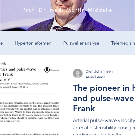
Prof. Dr. med. Martin Middeke
ie
Hypertonieformen
Pulswellenanalyse
Telemedizin
Hypertonie-Therapie
Diagnostik
Sprint
"Operative
Olen Johannsen
12. Juli 2019
The pioneer in
tdruck
Prävention
Blutdruckvariabilität
Juvenile Sys
and pulse-wave 
Frank
rte Systolische Hypertonie
Resistente Hypertonie
Witwenh
Arterial pulse-wave velocity
arterial distensibility now 
cardiovascular health...