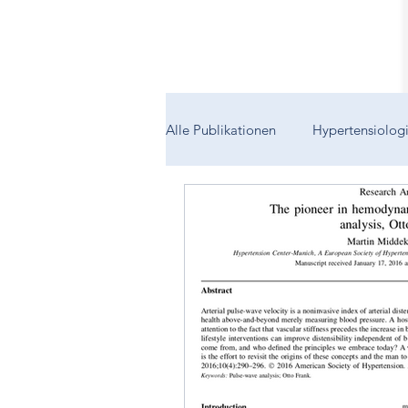
Alle Publikationen
Hypertensiolog
Schwangerschaftshypertonie
Gefäßsteifigkeit
Aortaler Blu
Maskierte Hypertonie
Isolie