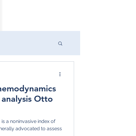
" Medizin
Schwindel
 hemodynamics
tolische Hypertonie
analysis Otto
ochdruck
 is a noninvasive index of
generally advocated to assess