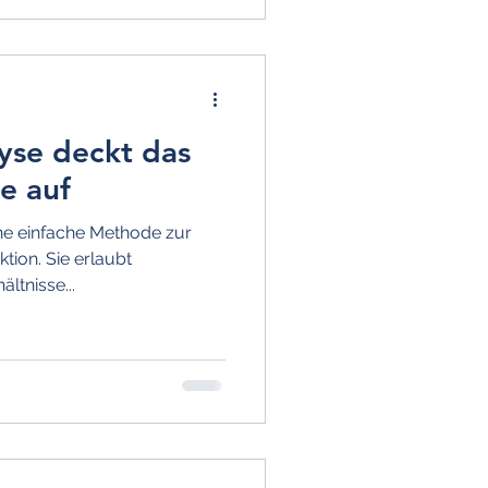
yse deckt das
ße auf
ine einfache Methode zur
tion. Sie erlaubt
̈ltnisse...