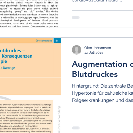
Hypotonie
Stress
Medikamentöse Therapie
Chronotherapie
Krise und Notfall
Netzhautdurchblut
Olen Johannsen
12. Juli 2019
Augmentation d
Blutdruckes
Hintergrund: Die zentrale Be
Hypertonie für zahlreiche k
Folgeerkrankungen und das k