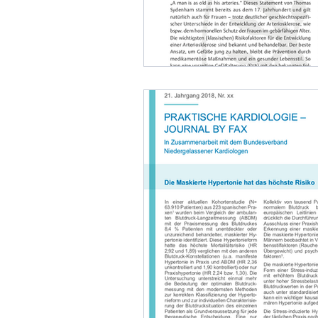
Nächtlicher Blutdruck
ABDM
Nicht-medikamentöse Therapie
Diabetes