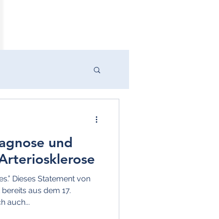
" Medizin
Schwindel
iagnose und
tolische Hypertonie
 Arteriosklerose
ries.” Dieses Statement von
ochdruck
ereits aus dem 17.
h auch...