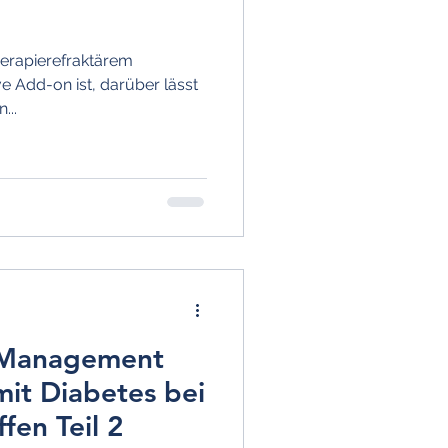
erapierefraktärem
 Add-on ist, darüber lässt
...
s Management
it Diabetes bei
ffen Teil 2