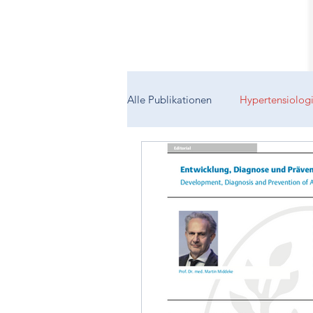
Alle Publikationen
Hypertensiolog
Schwangerschaftshypertonie
Gefäßsteifigkeit
Aortaler Blu
Maskierte Hypertonie
Isolie