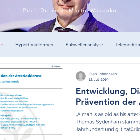
Prof. Dr. med. Martin Middeke
ie
Hypertonieformen
Pulswellenanalyse
Telemedizin
Hypertonie-Therapie
Diagnostik
Sprint
"Operative
Olen Johannsen
12. Juli 2019
Entwicklung, D
tdruck
Prävention
Blutdruckvariabilität
Juvenile Sys
Prävention der
„A man is as old as his arte
rte Systolische Hypertonie
Resistente Hypertonie
Witwenh
Thomas Sydenham stammt b
Jahrhundert und gilt natürlic