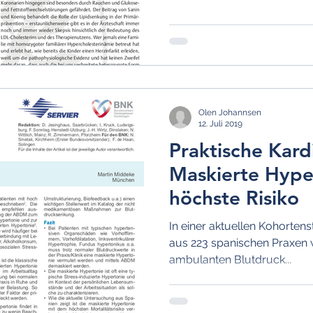
Hypotonie
Stress
Medikamentöse Therapie
Chronotherapie
Krise und Notfall
Netzhautdurchblut
Olen Johannsen
12. Juli 2019
Praktische Kard
Maskierte Hype
höchste Risiko
In einer aktuellen Kohortens
aus 223 spanischen Praxen 
ambulanten Blutdruck...