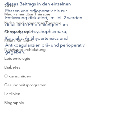
dieses Beitrags in den einzelnen 
Stress
Phasen von präoperativ bis zur 
Medikamentöse Therapie
Entlassung diskutiert, im Teil 2 werden 
Nicht-medikamentöse Therapie
detaillierte Empfehlungen zum 
Umgang mit Psychopharmaka, 
Chronotherapie
Kardiaka, Antihypertensiva und 
Krise und Notfall
Antikoagulanzien prä- und perioperativ 
Netzhautdurchblutung
gegeben. 
Epidemiologie
Diabetes
Organschäden
Gesundheitsprogramm
Leitlinien
Biographie