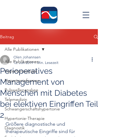
Beitrag
Alle Publikationen
Olen Johannsen
Alle Publikationen
12. Juli 2019
1 Min. Lesezeit
Perioperatives
Hypertensiologie
Management von
Hypertonieformen
Pulswellenanalyse
Menschen mit Diabetes
Telemedizin
bei elektiven Eingriffen Teil
Schwangerschaftshypertonie
2
Hypertonie-Therapie
Größere diagnostische und 
Diagnostik
therapeutische Eingriffe sind für 