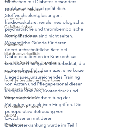
Sprint
Menschen mit Diabetes besonders 
problematisch und gefährlich. 
"Operative" Medizin
Stoffwechselentgleisungen, 
Schwindel
kardiovaskuläre, renale, neurologische, 
Gefäßsteifigkeit
psychiatrische und thrombembolische 
Aortaler Blutdruck
Komplikationen sind nicht selten. 
Wesentliche Gründe für deren 
Prävention
überdurchschnittliche Rate bei 
Blutdruckvariabilität
Diabetespatienten im Krankenhaus 
Juvenile Systolische Hypertonie
sind deren häufige Multimorbidität, die 
notwendige Polypharmazie, eine kurze 
Maskierte Hypertonie
Liegedauer, unzureichendes Training 
Isolierte Systolische Hypertonie
von Ärzten und Pflegepersonal dieser 
Resistente Hypertonie
komplex Kranken, Kostendruck und 
ungenügende Vorbereitung der 
Witwenhochdruck
Patienten vor elektiven Eingriffen. Die 
Nächtlicher Blutdruck
perioperative Betreuung von 
ABDM
Erwachsenen mit deren 
Hypotonie
Diabeteserkrankung wurde im Teil 1 