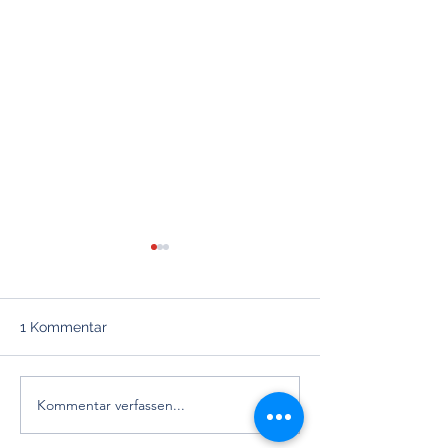
1 Kommentar
Kommentar verfassen...
Praktische Kardiologie:
Juvenile Systol
Die Maskierte
Hypertonie vs. 