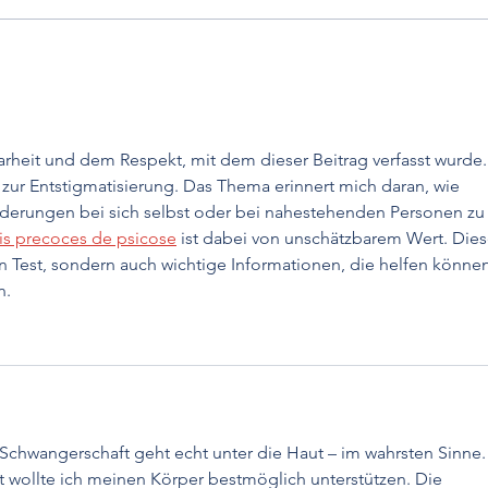
Praktische Kardiologie: Die
Juve
Maskierte Hypertonie hat
Hype
das höchste Risiko
arheit und dem Respekt, mit dem dieser Beitrag verfasst wurde. 
g zur Entstigmatisierung. Das Thema erinnert mich daran, wie 
ränderungen bei sich selbst oder bei nahestehenden Personen zu
ais precoces de psicose
 ist dabei von unschätzbarem Wert. Dies
n Test, sondern auch wichtige Informationen, die helfen können
n.
chwangerschaft geht echt unter die Haut – im wahrsten Sinne.
t wollte ich meinen Körper bestmöglich unterstützen. Die 