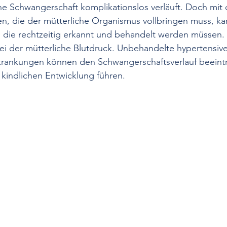
 Schwangerschaft kompli­kationslos verläuft. Doch mit 
n, die der mütterliche Organismus vollbrin­gen muss, ka
Hypotonie
Stress
Medikamentöse Therapie
Nich
ie rechtzeitig erkannt und behandelt werden müs­sen.
i der müt­terliche Blutdruck. Unbehandelte hypertensive
rankungen können den Schwangerschaftsverlauf beeintr
fall
Netzhautdurchblutung
Epidemiologie
Diabetes
 kindlichen Entwicklung führen. 