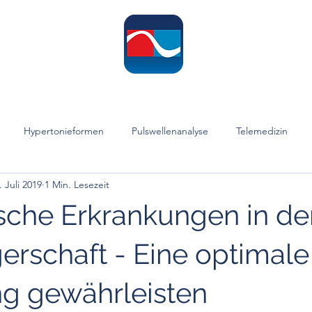
ome
Leistungen
Informationen
Publikationen
Hypertonie-Te
Hypertonieformen
Pulswellenanalyse
Telemedizin
. Juli 2019
1 Min. Lesezeit
Hypertonie-Therapie
Diagnostik
Sprint
"Operative" Me
ische Erkrankungen in de
druck
Prävention
Blutdruckvariabilität
Juvenile Systolis
rschaft - Eine optimale
g gewährleisten
e Systolische Hypertonie
Resistente Hypertonie
Witwenhochd