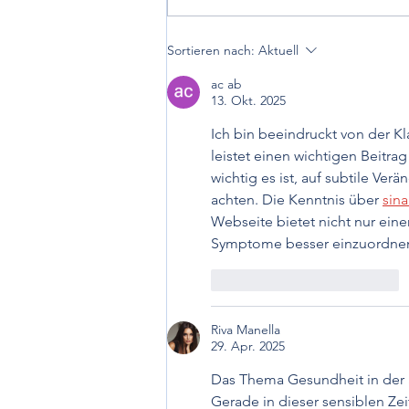
Entwicklung, Diagnose und
Sortieren nach:
Aktuell
Prävention der
Arteriosklerose
ac ab
13. Okt. 2025
Ich bin beeindruckt von der Kl
leistet einen wichtigen Beitra
wichtig es ist, auf subtile Ve
achten. Die Kenntnis über 
sin
Webseite bietet nicht nur eine
Symptome besser einzuordne
Gefällt mir
Antworten
Riva Manella
29. Apr. 2025
Das Thema Gesundheit in der S
Gerade in dieser sensiblen Zei