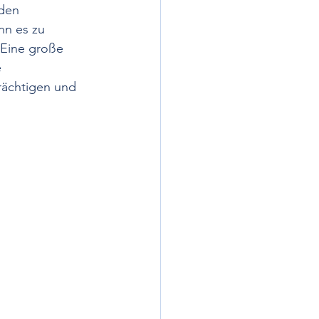
den 
nn es zu 
t-medikamentöse Therapie
 Eine große 
 
ächtigen und 