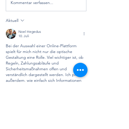
Kommentar verfassen...
Praktische Kardiologie:
Juvenile Systol
Die Maskierte
Hypertonie vs. 
Hypertonie hat das
Alter
Aktuell
höchste Risiko
Noel Hegedus
10. Juli
Bei der Auswahl einer Online-Plattform 
spielt für mich nicht nur die optische 
Gestaltung eine Rolle. Viel wichtiger ist, ob 
Regeln, Zahlungsabläufe und 
Sicherheitsmaßnahmen offen und 
verständlich dargestellt werden. Ich prüfe 
außerdem, wie einfach sich Informationen 
über Kontoverifizierung, 
Bearbeitungszeiten und den Kundendienst 
finden lassen. Im Zuge meiner Recherche 
über 
ohne-oasis-casino.de
 konnte ich 
unterschiedliche Angebote vergleichen 
und dadurch besser erkennen, welche 
Punkte bei einer genaueren Prüfung 
berücksichtigt werden sollten. Hilfreich sind 