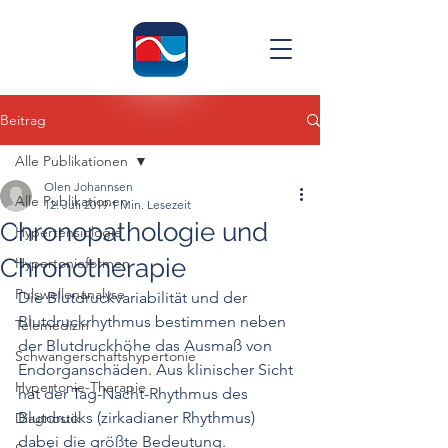
Beitrag
Alle Publikationen
Olen Johannsen
Alle Publikationen
12. Juli 2019
1 Min. Lesezeit
Chronopathologie und
Hypertensiologie
Chronotherapie
Hypertonieformen
Pulswellenanalyse
Die Blutdruckvariabilität und der 
Blutdruckrhythmus bestimmen neben 
Telemedizin
der Blutdruckhöhe das Ausmaß von 
Schwangerschaftshypertonie
Endorganschäden. Aus klinischer Sicht 
Hypertonie-Therapie
hat der Tag-Nacht-Rhythmus des 
Blutdrucks (zirkadianer Rhythmus) 
Diagnostik
dabei die größte Bedeutung. 