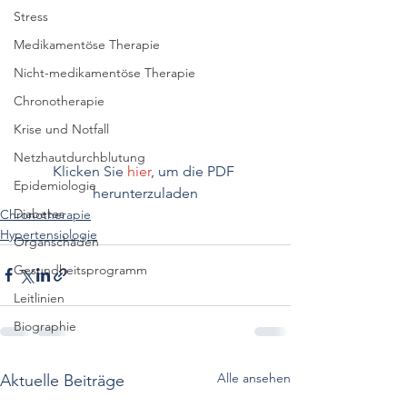
Stress
Medikamentöse Therapie
Nicht-medikamentöse Therapie
Chronotherapie
Krise und Notfall
Netzhautdurchblutung
Klicken Sie 
hier
, um die PDF 
Epidemiologie
herunterzuladen
Diabetes
Chronotherapie
Hypertensiologie
Organschäden
Gesundheitsprogramm
Leitlinien
Biographie
Alle ansehen
Aktuelle Beiträge