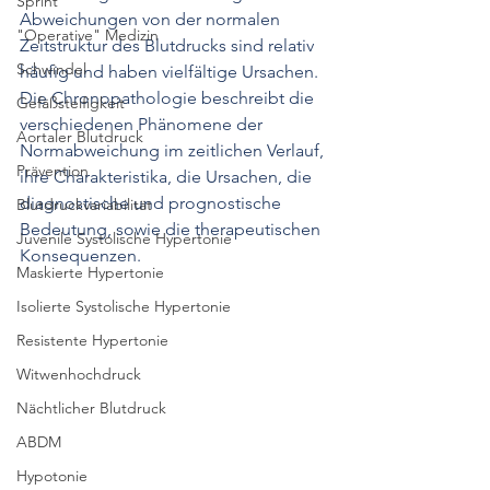
Sprint
Abweichungen von der normalen 
"Operative" Medizin
Zeitstruktur des Blutdrucks sind relativ 
Schwindel
häufig und haben vielfältige Ursachen. 
Die Chronopathologie beschreibt die 
Gefäßsteifigkeit
verschiedenen Phänomene der 
Aortaler Blutdruck
Normabweichung im zeitlichen Verlauf, 
Prävention
ihre Charakteristika, die Ursachen, die 
diagnostische und prognostische 
Blutdruckvariabilität
Bedeutung, sowie die therapeutischen 
Juvenile Systolische Hypertonie
Konsequenzen. 
Maskierte Hypertonie
Isolierte Systolische Hypertonie
Resistente Hypertonie
Witwenhochdruck
Nächtlicher Blutdruck
ABDM
Hypotonie