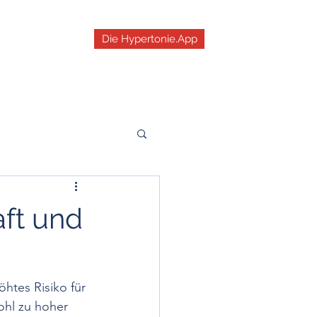
Die Hypertonie.App
st
dizin
Schwindel
ft und
che Hypertonie
tes Risiko für 
ruck
ohl zu hoher 