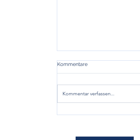
Kommentare
Kommentar verfassen...
Entwicklung, Diagnose und
Prävention der
Arteriosklerose