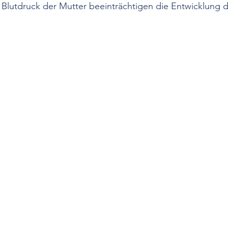
r Blutdruck der Mutter beeinträchtigen die Entwicklung 
Hypotonie
Stress
Medikamentöse Therapie
Nich
fall
Netzhautdurchblutung
Epidemiologie
Diabetes