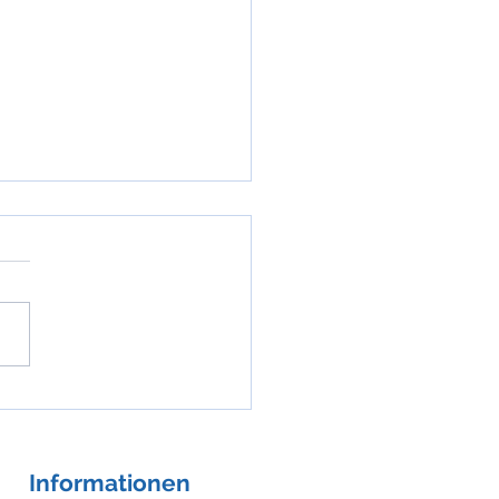
nile Systolische
rtonie vs. ISH im Alter
Informationen