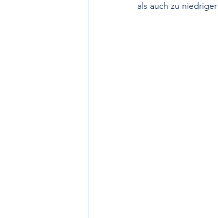
als auch zu niedrige
Nächtlicher Blutdruck
ABDM
Chronotherapie
Krise und Not