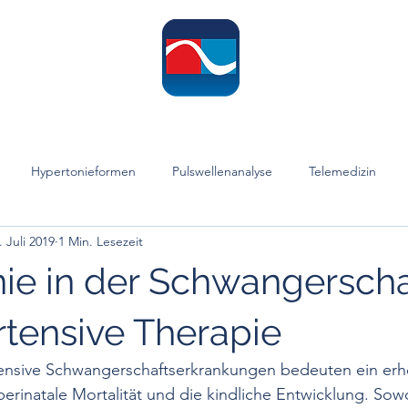
ome
Leistungen
Informationen
Publikationen
Hypertonie-Te
Hypertonieformen
Pulswellenanalyse
Telemedizin
. Juli 2019
1 Min. Lesezeit
Hypertonie-Therapie
Diagnostik
Sprint
"Operative" Me
ie in der Schwangerscha
druck
Prävention
Blutdruckvariabilität
Juvenile Systolis
rtensive Therapie
ensive Schwangerschaftserkrankungen bedeuten ein erhöh
e Systolische Hypertonie
Resistente Hypertonie
Witwenhochd
 perinatale Mortalität und die kindliche Entwicklung. Sow