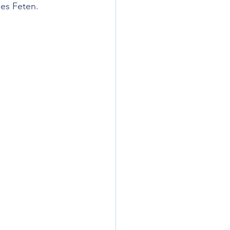
des Feten. 
t-medikamentöse Therapie