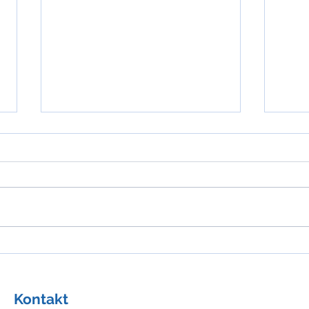
Praktische Kardiologie: Die
Juve
Maskierte Hypertonie hat
Hype
das höchste Risiko
Kontakt