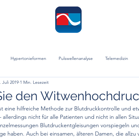
ome
Leistungen
Informationen
Publikationen
Hypertonie-Te
Hypertonieformen
Pulswellenanalyse
Telemedizin
. Juli 2019
1 Min. Lesezeit
Hypertonie-Therapie
Diagnostik
Sprint
"Operative" Me
Sie den Witwenhochdruc
druck
Prävention
Blutdruckvariabilität
Juvenile Systolis
t eine hilfreiche Methode zur Blutdruckkontrolle und et
llerdings nicht für alle Patienten und nicht in allen Situ
Einzelmessungen Blutdruckentgleisungen vorspiegeln und
e Systolische Hypertonie
Resistente Hypertonie
Witwenhochd
ge haben. Auch bei einsamen, älteren Damen, die allzu vi