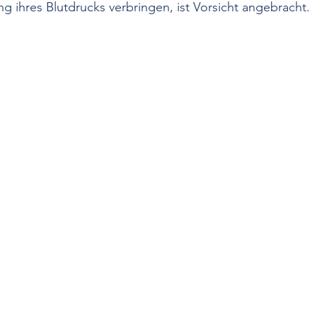
 ihres Blutdrucks verbringen, ist Vorsicht angebracht. 
Hypotonie
Stress
Medikamentöse Therapie
Nich
fall
Netzhautdurchblutung
Epidemiologie
Diabetes