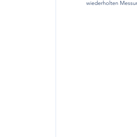
wiederholten Messung
Nächtlicher Blutdruck
ABDM
Chronotherapie
Krise und Not