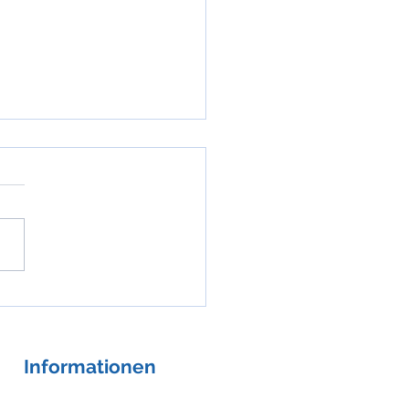
nile Systolische
rtonie vs. ISH im Alter
Informationen