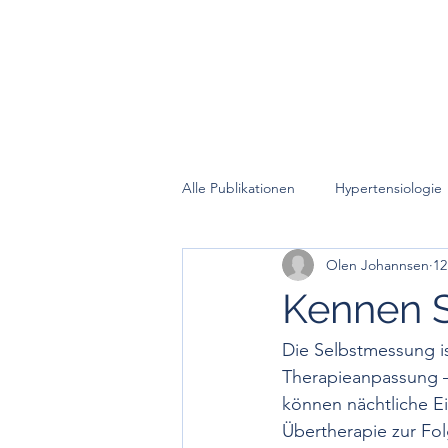
H
Alle Publikationen
Hypertensiologie
Olen Johannsen
12
Schwangerschaftshypertonie
Kennen 
Gefäßsteifigkeit
Aortaler Blut
Die Selbstmessung is
Therapieanpassung – a
können nächtliche 
Maskierte Hypertonie
Isoliert
Übertherapie zur Fol