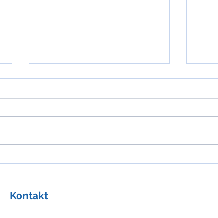
Praktische Kardiologie: Die
Juve
Maskierte Hypertonie hat
Hype
das höchste Risiko
Kontakt