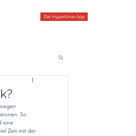
Die Hypertonie.App
st
dizin
Schwindel
k?
che Hypertonie
waigen 
ationen. So 
 eine 
ruck
el Zeit mit der 